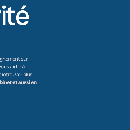
ité
agnement sur
 vous aider à
 retrouver plus
binet et aussi en