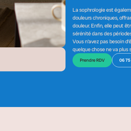
La sophrologie est égalem
douleurs chroniques, offra
douleur. Enfin, elle peut ê
sérénité dans des périodes
Vous n’avez pas besoin d’ê
quelque chose ne va plus s
Prendre RDV
06 75