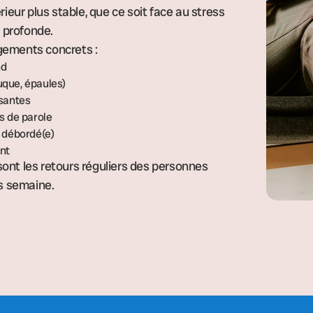
érieur plus stable, que ce soit face au stress
e profonde.
gements concrets :
nd
uque, épaules)
ssantes
s de parole
e débordé(e)
ant
nt les retours réguliers des personnes
s semaine.