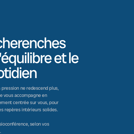
icherenches
équilibre et le
tidien
 pression ne redescend plus,
 Je vous accompagne en
ement centrée sur vous, pour
es repères intérieurs solides.
sioconférence, selon vos
.